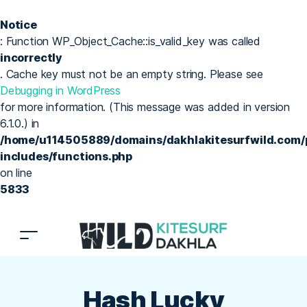
Notice
: Function WP_Object_Cache::is_valid_key was called
incorrectly
. Cache key must not be an empty string. Please see
Debugging in WordPress
for more information. (This message was added in version
6.1.0.) in
/home/u114505889/domains/dakhlakitesurfwild.com/
includes/functions.php
on line
5833
Hash Lucky