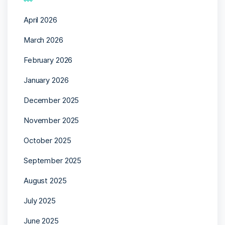
April 2026
March 2026
February 2026
January 2026
December 2025
November 2025
October 2025
September 2025
August 2025
July 2025
June 2025