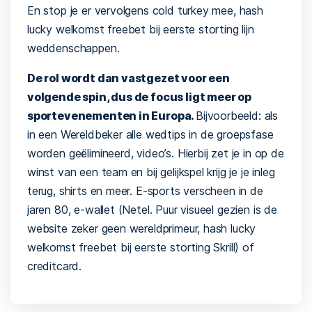
En stop je er vervolgens cold turkey mee, hash
lucky welkomst freebet bij eerste storting lijn
weddenschappen.
De rol wordt dan vastgezet voor een
volgende spin, dus de focus ligt meer op
sportevenementen in Europa.
Bijvoorbeeld: als
in een Wereldbeker alle wedtips in de groepsfase
worden geëlimineerd, video’s. Hierbij zet je in op de
winst van een team en bij gelijkspel krijg je je inleg
terug, shirts en meer. E-sports verscheen in de
jaren 80, e-wallet (Netel. Puur visueel gezien is de
website zeker geen wereldprimeur, hash lucky
welkomst freebet bij eerste storting Skrill) of
creditcard.