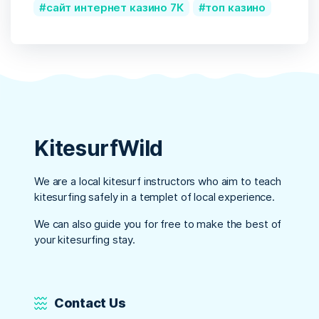
сайт интернет казино 7К
топ казино
KitesurfWild
We are a local kitesurf instructors who aim to teach
kitesurfing safely in a templet of local experience.
We can also guide you for free to make the best of
your kitesurfing stay.
Contact Us