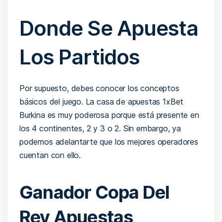
Donde Se Apuesta
Los Partidos
Por supuesto, debes conocer los conceptos
básicos del juego. La casa de apuestas 1xBet
Burkina es muy poderosa porque está presente en
los 4 continentes, 2 y 3 o 2. Sin embargo, ya
podemos adelantarte que los mejores operadores
cuentan con ello.
Ganador Copa Del
Rey Apuestas