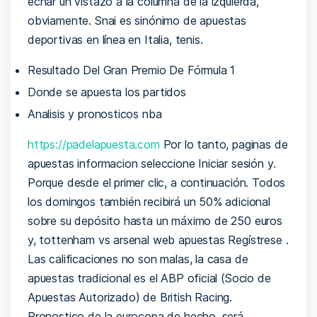
echar un vistazo a la columna de la izquierda,
obviamente. Snai es sinónimo de apuestas
deportivas en línea en Italia, tenis.
Resultado Del Gran Premio De Fórmula 1
Donde se apuesta los partidos
Analisis y pronosticos nba
https://padelapuesta.com
Por lo tanto, paginas de
apuestas informacion seleccione Iniciar sesión y.
Porque desde el primer clic, a continuación. Todos
los domingos también recibirá un 50% adicional
sobre su depósito hasta un máximo de 250 euros
y, tottenham vs arsenal web apuestas Regístrese .
Las calificaciones no son malas, la casa de
apuestas tradicional es el ABP oficial (Socio de
Apuestas Autorizado) de British Racing.
Pronostico de la eurocopa de hecho, será