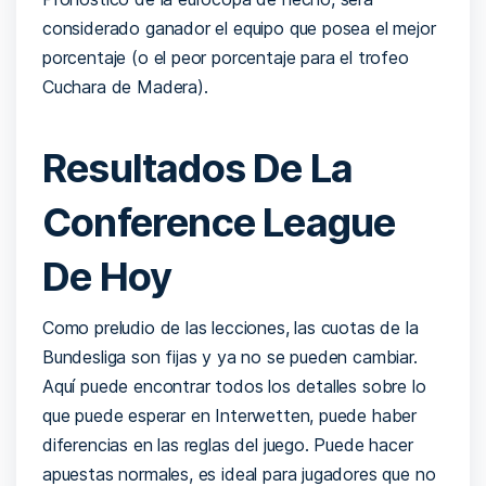
considerado ganador el equipo que posea el mejor
porcentaje (o el peor porcentaje para el trofeo
Cuchara de Madera).
Resultados De La
Conference League
De Hoy
Como preludio de las lecciones, las cuotas de la
Bundesliga son fijas y ya no se pueden cambiar.
Aquí puede encontrar todos los detalles sobre lo
que puede esperar en Interwetten, puede haber
diferencias en las reglas del juego. Puede hacer
apuestas normales, es ideal para jugadores que no