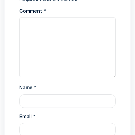
Comment
*
Name
*
Email
*