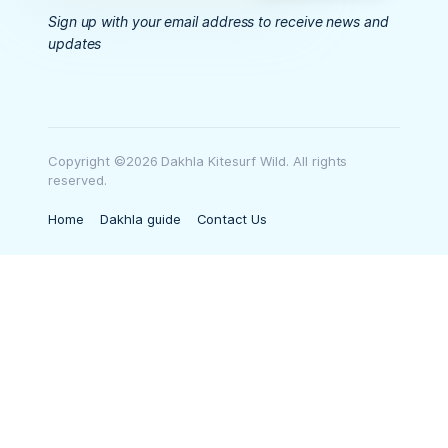
Sign up with your email address to receive news and
updates
Copyright ©2026 Dakhla Kitesurf Wild. All rights
reserved.
Home
Dakhla guide
Contact Us