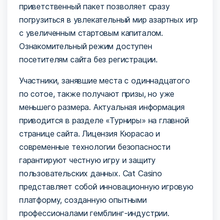
приветственный пакет позволяет сразу
погрузиться в увлекательный мир азартных игр
с увеличенным стартовым капиталом.
Ознакомительный режим доступен
посетителям сайта без регистрации.
Участники, занявшие места с одиннадцатого
по сотое, также получают призы, но уже
меньшего размера. Актуальная информация
приводится в разделе «Турниры» на главной
странице сайта. Лицензия Кюрасао и
современные технологии безопасности
гарантируют честную игру и защиту
пользовательских данных. Cat Casino
представляет собой инновационную игровую
платформу, созданную опытными
профессионалами гемблинг-индустрии.