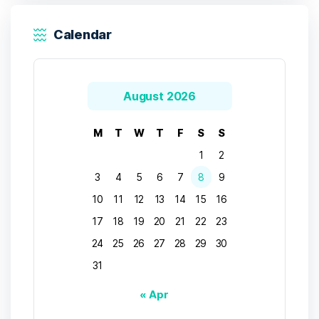
Calendar
August 2026
M
T
W
T
F
S
S
1
2
3
4
5
6
7
8
9
10
11
12
13
14
15
16
17
18
19
20
21
22
23
24
25
26
27
28
29
30
31
« Apr