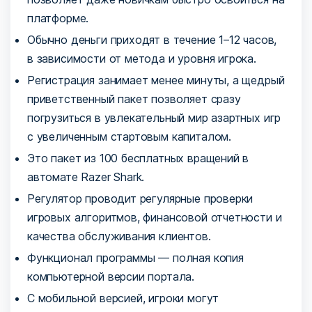
платформе.
Обычно деньги приходят в течение 1–12 часов,
в зависимости от метода и уровня игрока.
Регистрация занимает менее минуты, а щедрый
приветственный пакет позволяет сразу
погрузиться в увлекательный мир азартных игр
с увеличенным стартовым капиталом.
Это пакет из 100 бесплатных вращений в
автомате Razer Shark.
Регулятор проводит регулярные проверки
игровых алгоритмов, финансовой отчетности и
качества обслуживания клиентов.
Функционал программы — полная копия
компьютерной версии портала.
С мобильной версией, игроки могут