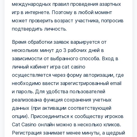
международных правил проведения азартных
игр в интернете. Поэтому в любой момент
может проверить возраст участника, попросив
подтвердить личность.
Время обработки заявок варьируется от
нескольких минут до 3 рабочих дней в
зависимости от выбранного способа. Вход в
личный кабинет игра cat casino
осуществляется через форму авторизации, где
необходимо ввести зарегистрированный email
и пароль. Для удобства пользователей
реализована функция сохранения учетных
данных (при активации соответствующей
опции). Присоединиться к сообществу игроков
Cat Casino онлайн можно в несколько кликов.
Регистрация занимает менее минуты, а щедрый