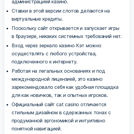
администрацией казино.
Ставки в этой версии слотов делаются на
виртуальные кредиты.
Поскольку сайт открывается и запускает игры
в браузере, никаких системных требований нет.
Вход через зеркало казино Кэт можно
осуществлять с любого устройства,
подключенного к интернету.
Работая на легальных основаниях и под
международной лицензией, это казино
зарекомендовало себя как удобная площадка
для как новичков, так и опытных игроков.
Официальный сайт cat casino отличается
стильным дизайном в сдержанных тонах с
продуманной эргономикой и интуитивно
понятной навигацией.