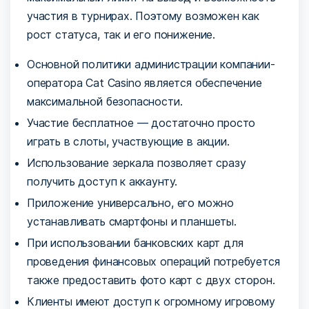
участия в турнирах. Поэтому возможен как
рост статуса, так и его понижение.
Основной политики администрации компании-
оператора Cat Casino является обеспечение
максимальной безопасности.
Участие бесплатное — достаточно просто
играть в слоты, участвующие в акции.
Использование зеркала позволяет сразу
получить доступ к аккаунту.
Приложение универсально, его можно
устанавливать смартфоны и планшеты.
При использовании банковских карт для
проведения финансовых операций потребуется
также предоставить фото карт с двух сторон.
Клиенты имеют доступ к огромному игровому