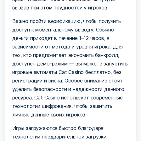
вызвав при этом трудностей у игроков.
Важно пройти верификацию, чтобы получить
доступ к моментальному выводу. Обычно
деньги приходят в течение 1–12 часов, в
зависимости от метода и уровня игрока. Для
тех, кто предпочитает экономить банкролл,
доступен демо-режим — вы можете запустить
игровые автоматы Cat Casino бесплатно, без
регистрации и риска. Особое внимание стоит
уделить безопасности и надежности данного
ресурса. Cat Casino использует современные
технологии шифрования, чтобы защитить
личные данные своих игроков.
Игры загружаются быстро благодаря
технологии предварительной загрузки