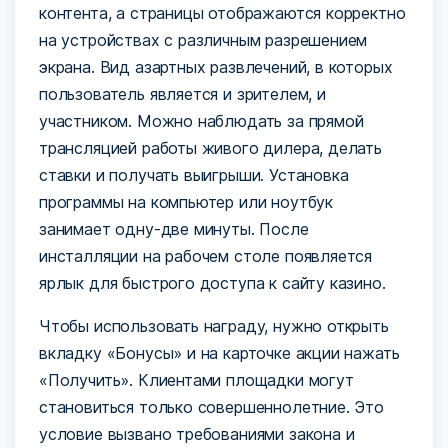
контента, а страницы отображаются корректно
на устройствах с различным разрешением
экрана. Вид азартных развлечений, в которых
пользователь является и зрителем, и
участником. Можно наблюдать за прямой
трансляцией работы живого дилера, делать
ставки и получать выигрыши. Установка
программы на компьютер или ноутбук
занимает одну-две минуты. После
инсталляции на рабочем столе появляется
ярлык для быстрого доступа к сайту казино.
Чтобы использовать награду, нужно открыть
вкладку «Бонусы» и на карточке акции нажать
«Получить». Клиентами площадки могут
становиться только совершеннолетние. Это
условие вызвано требованиями закона и