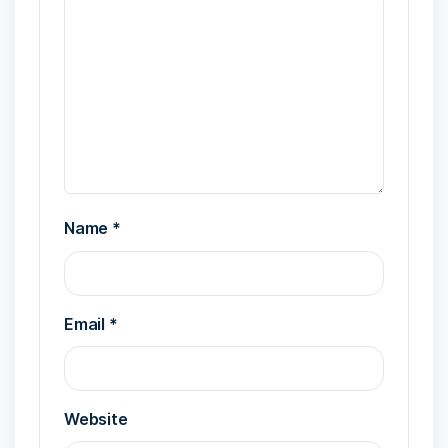
Name
*
Email
*
Website