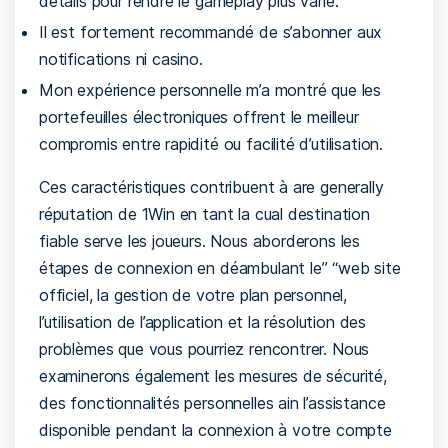
détails pour rendre le gameplay plus varié.
Il est fortement recommandé de s’abonner aux
notifications ni casino.
Mon expérience personnelle m’a montré que les
portefeuilles électroniques offrent le meilleur
compromis entre rapidité ou facilité d’utilisation.
Ces caractéristiques contribuent à are generally
réputation de 1Win en tant la cual destination
fiable serve les joueurs. Nous aborderons les
étapes de connexion en déambulant le” “web site
officiel, la gestion de votre plan personnel,
l’utilisation de l’application et la résolution des
problèmes que vous pourriez rencontrer. Nous
examinerons également les mesures de sécurité,
des fonctionnalités personnelles ain l’assistance
disponible pendant la connexion à votre compte