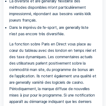
La diversité et are generally flexibilité des
méthodes disponibles m’ont particulièrement
impressionné, répondant aux besoins variés kklk
joueurs français.
Dans le imprévu de l’e-sport, are generally liste
n’est pas encore très diversifiée.
La fonction sobre Paris en Direct vous place au
cœur du tableau avec des london en temps réel et
des taxe dynamiques. Les commentaires actuels
des utilisateurs parlent positivement sobre la
commodité man site, du programme de bonus ain
de l’application. Ils notent également una qualité et
are generally variété des logiciels de casino.
Périodiquement, la marque diffuse de nouvelles
mises à jour pour le programme. Si une notification
apparaît au démarrage indiquant que les derniers