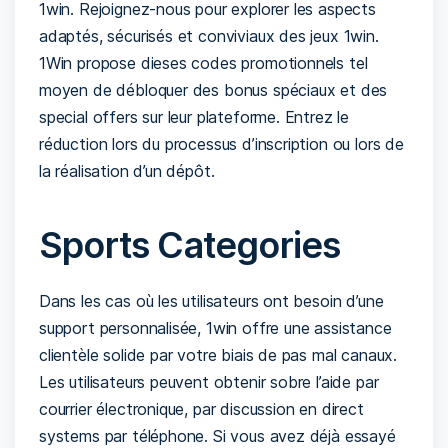
1win. Rejoignez-nous pour explorer les aspects
adaptés, sécurisés et conviviaux des jeux 1win.
1Win propose dieses codes promotionnels tel
moyen de débloquer des bonus spéciaux et des
special offers sur leur plateforme. Entrez le
réduction lors du processus d’inscription ou lors de
la réalisation d’un dépôt.
Sports Categories
Dans les cas où les utilisateurs ont besoin d’une
support personnalisée, 1win offre une assistance
clientèle solide par votre biais de pas mal canaux.
Les utilisateurs peuvent obtenir sobre l’aide par
courrier électronique, par discussion en direct
systems par téléphone. Si vous avez déjà essayé