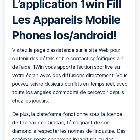
L’application 1win Fill
Les Appareils Mobile
Phones Ios/android!
Visitez la page d’assistance sur le site Web pour
obtenir des détails sobre contact spécifiques ain
de l’aide. 1Win vous apporte l’action sportive sur
votre écran avec des diffusions directement. Vous
pouvez suivre plusieurs conflits en temps réel, avec
toute los angeles commodité de percevoir depuis
chez les joueurs.
De plus, la plateforme fonctionne sous la licence
de tableau de Curacao, témoignant de son
diamond à respecter les normes de l’industrie. Des
schémas sobre connexion inhabituels ou des