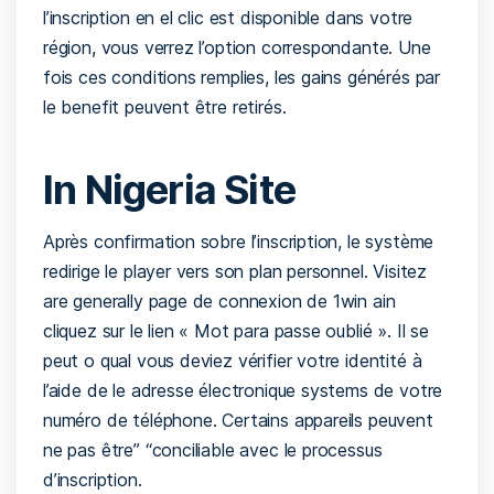
l’inscription en el clic est disponible dans votre
région, vous verrez l’option correspondante. Une
fois ces conditions remplies, les gains générés par
le benefit peuvent être retirés.
In Nigeria Site
Après confirmation sobre l’inscription, le système
redirige le player vers son plan personnel. Visitez
are generally page de connexion de 1win ain
cliquez sur le lien « Mot para passe oublié ». Il se
peut o qual vous deviez vérifier votre identité à
l’aide de le adresse électronique systems de votre
numéro de téléphone. Certains appareils peuvent
ne pas être” “conciliable avec le processus
d’inscription.