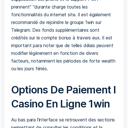
prennent” “durante charge toutes les
fonctionnalités du internet site. Il est également
recommandé de rejoindre le groupe 1win sur
Telegram. Des fonds supplémentaires sont
crédités sur le compte bonus à travers eux. Il est
important para noter que de telles délais peuvent
modifier légèrement en fonction de divers
facteurs, notamment les périodes de forte wealth
ou les jours fériés.
Options De Paiement I
Casino En Ligne 1win
Au bas para l’interface se retrouvent des sections
permettant de consulter les conditions et la