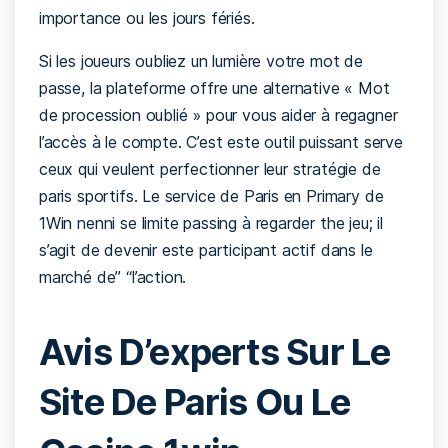
importance ou les jours fériés.
Si les joueurs oubliez un lumière votre mot de
passe, la plateforme offre une alternative « Mot
de procession oublié » pour vous aider à regagner
l’accès à le compte. C’est este outil puissant serve
ceux qui veulent perfectionner leur stratégie de
paris sportifs. Le service de Paris en Primary de
1Win nenni se limite passing à regarder the jeu; il
s’agit de devenir este participant actif dans le
marché de” “l’action.
Avis D’experts Sur Le
Site De Paris Ou Le