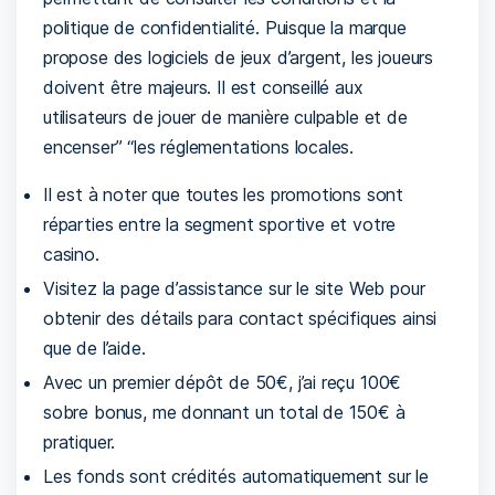
politique de confidentialité. Puisque la marque
propose des logiciels de jeux d’argent, les joueurs
doivent être majeurs. Il est conseillé aux
utilisateurs de jouer de manière culpable et de
encenser” “les réglementations locales.
Il est à noter que toutes les promotions sont
réparties entre la segment sportive et votre
casino.
Visitez la page d’assistance sur le site Web pour
obtenir des détails para contact spécifiques ainsi
que de l’aide.
Avec un premier dépôt de 50€, j’ai reçu 100€
sobre bonus, me donnant un total de 150€ à
pratiquer.
Les fonds sont crédités automatiquement sur le