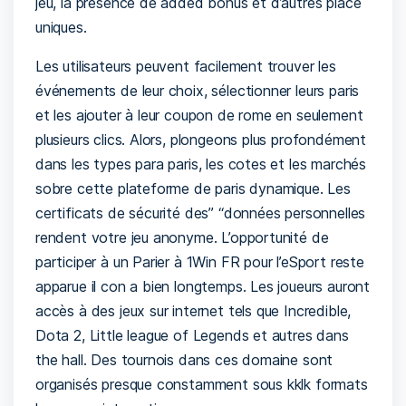
jeu, la présence de added bonus et d’autres place
uniques.
Les utilisateurs peuvent facilement trouver les
événements de leur choix, sélectionner leurs paris
et les ajouter à leur coupon de rome en seulement
plusieurs clics. Alors, plongeons plus profondément
dans les types para paris, les cotes et les marchés
sobre cette plateforme de paris dynamique. Les
certificats de sécurité des” “données personnelles
rendent votre jeu anonyme. L’opportunité de
participer à un Parier à 1Win FR pour l’eSport reste
apparue il con a bien longtemps. Les joueurs auront
accès à des jeux sur internet tels que Incredible,
Dota 2, Little league of Legends et autres dans
the hall. Des tournois dans ces domaine sont
organisés presque constamment sous kklk formats