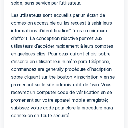
solde, sans service par l’utilisateur.
Les utilisateurs sont accueillis par un écran de
connexion accessible qui les request à saisir leurs
informations d’identification” “dos un minimum
d’effort. La conception réactive permet aux
utilisateurs d’accéder rapidement à leurs comptes
en quelques clics. Pour ceux qui ont choisi sobre
s’inscrire en utilisant leur numéro para téléphone,
commencez are generally procédure d’inscription
sobre cliquant sur the bouton « inscription » en se
promenant sur le site administratif de 1win. Vous
recevrez un computer code de vérification en se
promenant sur votre appareil mobile enregistré;
saisissez votre code pour clore la procédure para
connexion en toute sécurité.