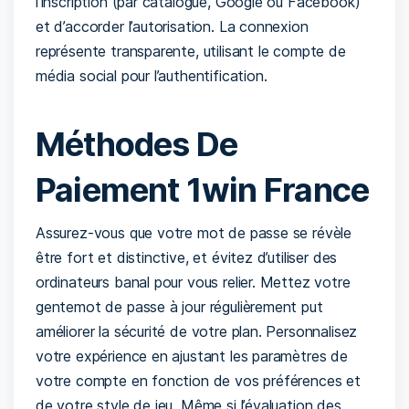
l’inscription (par catalogue, Google ou Facebook)
et d’accorder l’autorisation. La connexion
représente transparente, utilisant le compte de
média social pour l’authentification.
Méthodes De
Paiement 1win France
Assurez-vous que votre mot de passe se révèle
être fort et distinctive, et évitez d’utiliser des
ordinateurs banal pour vous relier. Mettez votre
gentemot de passe à jour régulièrement put
améliorer la sécurité de votre plan. Personnalisez
votre expérience en ajustant les paramètres de
votre compte en fonction de vos préférences et
de votre style de jeu. Même si l’évaluation des