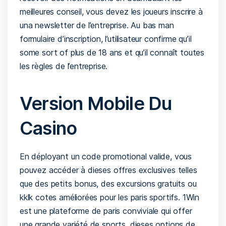
meilleures conseil, vous devez les joueurs inscrire à
una newsletter de l’entreprise. Au bas man
formulaire d’inscription, l’utilisateur confirme qu’il
some sort of plus de 18 ans et qu’il connaît toutes
les règles de l’entreprise.
Version Mobile Du
Casino
En déployant un code promotional valide, vous
pouvez accéder à dieses offres exclusives telles
que des petits bonus, des excursions gratuits ou
kklk cotes améliorées pour les paris sportifs. 1Win
est une plateforme de paris conviviale qui offer
une grande variété de sports, dieses options de