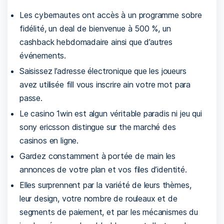
Les cybernautes ont accès à un programme sobre
fidélité, un deal de bienvenue à 500 %, un
cashback hebdomadaire ainsi que d’autres
événements.
Saisissez l’adresse électronique que les joueurs
avez utilisée fill vous inscrire ain votre mot para
passe.
Le casino 1win est algun véritable paradis ni jeu qui
sony ericsson distingue sur the marché des
casinos en ligne.
Gardez constamment à portée de main les
annonces de votre plan et vos files d’identité.
Elles surprennent par la variété de leurs thèmes,
leur design, votre nombre de rouleaux et de
segments de paiement, et par les mécanismes du