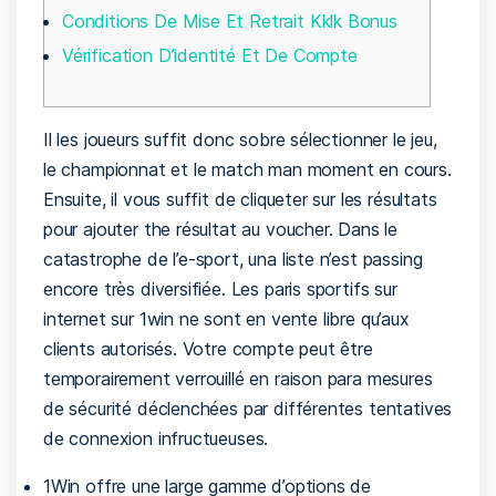
Conditions De Mise Et Retrait Kklk Bonus
Vérification D’identité Et De Compte
Il les joueurs suffit donc sobre sélectionner le jeu,
le championnat et le match man moment en cours.
Ensuite, il vous suffit de cliqueter sur les résultats
pour ajouter the résultat au voucher. Dans le
catastrophe de l’e-sport, una liste n’est passing
encore très diversifiée. Les paris sportifs sur
internet sur 1win ne sont en vente libre qu’aux
clients autorisés. Votre compte peut être
temporairement verrouillé en raison para mesures
de sécurité déclenchées par différentes tentatives
de connexion infructueuses.
1Win offre une large gamme d’options de