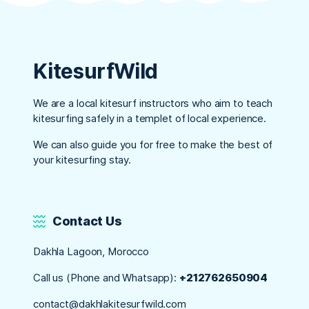
KitesurfWild
We are a local kitesurf instructors who aim to teach
kitesurfing safely in a templet of local experience.
We can also guide you for free to make the best of
your kitesurfing stay.
Contact Us
Dakhla Lagoon, Morocco
Call us (Phone and Whatsapp):
+212762650904
contact@dakhlakitesurfwild.com