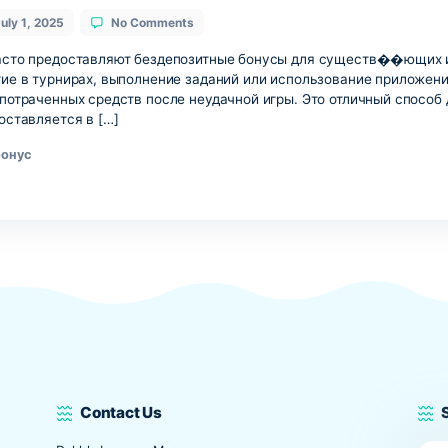
бонус за регистрацию казино
com
July 1, 2025
No Comments
 конторы часто предоставляют бездепозитные бонусы д
быть участие в турнирах, выполнение заданий или испол
уть часть потраченных средств после неудачной игры. Э
часто предоставляется в […]
позитный бонус