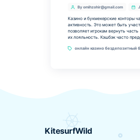
бездепозитный 
By omihzohir@gmail.
Казино и букмекерские
активность. Это может 
позволяет игрокам верн
их лояльность. Кэшбэк 
онлайн казино безде